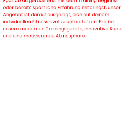
Egal, ob du gerade erst mit dem Training beginnst
oder bereits sportliche Erfahrung mitbringst, unser
Angebot ist darauf ausgelegt, dich auf deinem
individuellen Fitnesslevel zu unterstützen. Erlebe
unsere modernen Trainingsgeräte, innovative Kurse
und eine motivierende Atmosphäre.
So einfach geht’s:
Buche dein Termin online in deinem clever fit
Studio
Komm vorbei und erlebe dein Fitness-Erlebnis
hautnah!
Die genauen Informationen zu den Konditionen des
Probetrainings in deinem Wunschstudio findest du
direkt bei der Terminbuchung – so weißt du immer,
was dich erwartet.