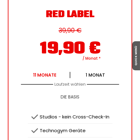
RED LABEL
39,90
€
19,90
€
QUICK MENÜ
/ Monat
*
11
MONATE
1
MONAT
Laufzeit wählen
DIE BASIS
 Studios - kein Cross-Check-In
 Technogym Geräte