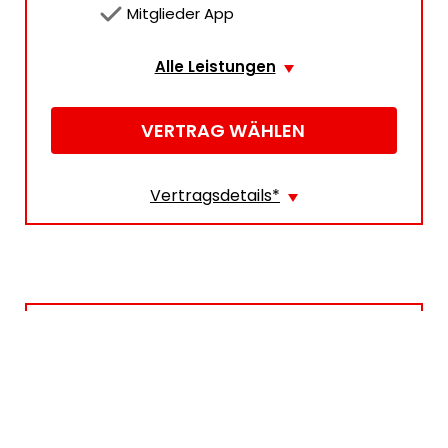
 Mitglieder App
Alle Leistungen
VERTRAG WÄHLEN
Vertragsdetails
*
Mindestlaufzeit
11
Monate
Preis
19,90 €/ Monat
39,90
€
Preisanpassung
29,90
€
nach 11 Monaten
Vertragsbeginn
06.08.2026
Die Regelungen zur Laufzeit der Mitgliedschaftsvereinbarung
BLACK LABEL
und zu den Kündigungsmodalitäten finden sich in den AGB.
*
Die Mitgliedschaftsvereinbarung wird auf unbestimmte Zeit
49,90
€
abgeschlossen und beginnt mit dem in der
Mitgliedschaftsvereinbarung genannten Datum | Für 11. Monate gilt
nach der Mindestlaufzeit von 11 Monaten kann die Mitgliedschaft
monatlich gekündigt werden und der Beitrag erhöht sich auf
29,90€/Monat | Sämtliche Beiträge enthalten die gesetzliche
29,90
€
Mehrwertsteuer. Das Mitglied kann innerhalb der ersten 14 Tage ab
Vertragsunterschrift, ohne Angabe von Gründen, von der