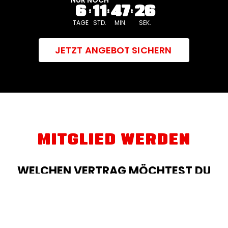
6
11
47
24
TAGE
STD.
MIN.
SEK.
JETZT ANGEBOT SICHERN
MITGLIED WERDEN
WELCHEN VERTRAG MÖCHTEST DU
AUSWÄHLEN?
NUR BIS 12.08.