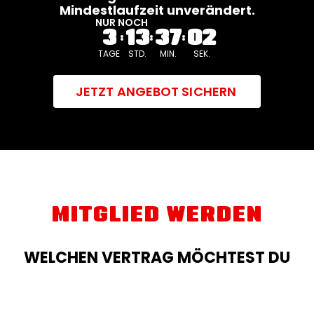
Mindestlaufzeit unverändert.
NUR NOCH
3
13
36
59
TAGE
STD.
MIN.
SEK.
JETZT ANGEBOT SICHERN
MITGLIED WERDEN
WELCHEN VERTRAG MÖCHTEST DU
AUSWÄHLEN?
NUR BIS 12.08.