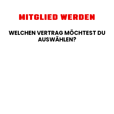
MITGLIED WERDEN
WELCHEN VERTRAG MÖCHTEST DU
AUSWÄHLEN?
NUR BIS 12.08.
RED LABEL
39,90
€
19,90
€
/ Monat
*