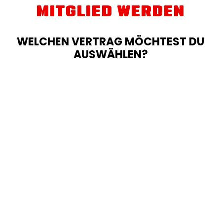
MITGLIED WERDEN
WELCHEN VERTRAG MÖCHTEST DU
AUSWÄHLEN?
NUR BIS 12.08.
RED LABEL
39,90
€
19,90
€
/ Monat
*
11
MONATE
1
MONAT