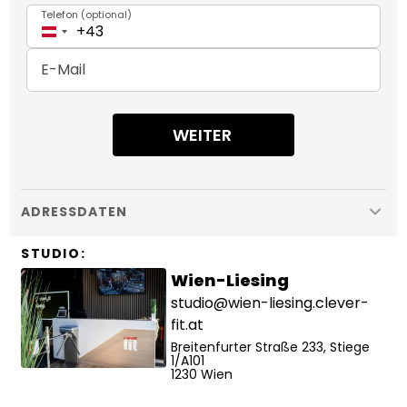
Telefon
(
optional
)
+43
E-Mail
WEITER
ADRESSDATEN
STUDIO
:
Wien-Liesing
studio@wien-liesing.clever-
fit.at
Breitenfurter Straße 233, Stiege
1/A101
1230
Wien