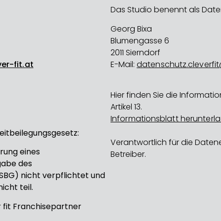
Das Studio benennt als Dat
Georg Bixa
Blumengasse 6
2011 Sierndorf
r-fit.at
E-Mail:
datenschutz.cleverfi
Hier finden Sie die Informa
Artikel 13.
Informationsblatt herunterl
itbeilegungsgesetz:
Verantwortlich für die Daten
rung eines
Betreiber.
gabe des
BG) nicht verpflichtet und
cht teil.
r fit Franchisepartner