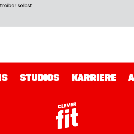
etreiber selbst
NS
STUDIOS
KARRIERE