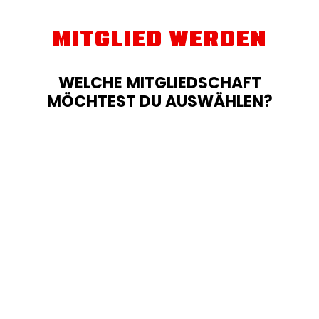
MITGLIED WERDEN
WELCHE MITGLIEDSCHAFT
MÖCHTEST DU AUSWÄHLEN?
SOMMERAKTION 2026
12,99
€
/ Woche
*
12
MONATE
24
MONATE
Laufzeit wählen