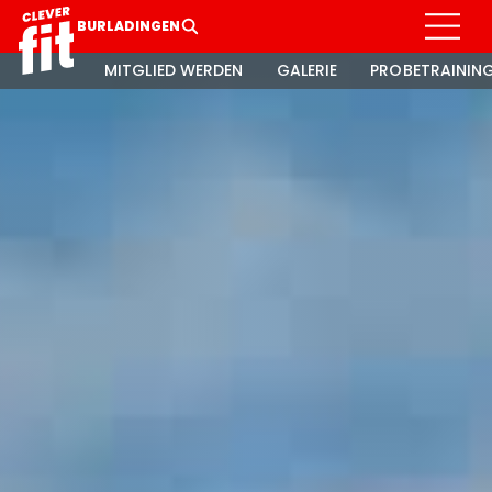
BURLADINGEN
MITGLIED WERDEN
GALERIE
PROBETRAINING