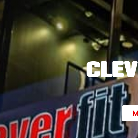
CLEV
M