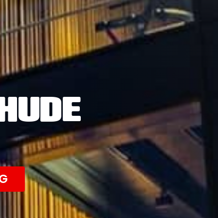
EHUDE
NG