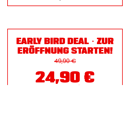
Erstlaufzeit
12
Monate
Preis
24,90 €/ Monat
49,90
€
Preisanpassung
49,90
€
nach 6 Monaten
Vertragsbeginn
09.08.2026
Der Vertrag ist erstmals zum Ende der Erstlaufzeit ordentlich
EARLY BIRD DEAL・ZUR
kündbar. Die Kündigungsfrist zum Ende der Erstlaufzeit und
während der Vertragsverlängerung beträgt 1 Monat.
ERÖFFNUNG STARTEN!
Vertragsverlängerung
Unbefristete Laufzeit
49,90
€
ZUSÄTZLICHE KOSTEN
Startpaket
59,90
€
einmalig
24,90
€
GESAMTPREIS
490,15
€
*Mitgliedsvertrag mit einer Erstlaufzeit von 12 Monaten ab
/ Monat
*
Vertragsbeginn und einer Beitragszahlung von 24,90 € mtl. für die
ersten 6 Monate. Beitragsanpassung ab dem 7. Monat auf den
regulären Grundbetrag von 49,90 € mtl. Zzgl. einmaliger
Startpauschale von 59,90 €, fällig bei Vertragsabschluss. Der
12
MONATE
Monatsbeitrag wird ab Vertragsbeginn monatlich zum jeweils 01.
abgebucht; Leistungen gemäß All In. Der Gesamtpreis entspricht
der Summe der monatlichen Beiträge + Startpaket über die
Mindestvertragslaufzeit. Angebot begrenzt verfügbar.
DETAILS