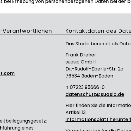
cht bei Erhebung von personenbezogenen Daten bei der b
-Verantwortlichen
Kontaktdaten des Dat
Das Studio benennt als Dat
Frank Dreher
suasio GmbH
Dr.-Rudolf-Eberle-Str. 2a
it.com
76534 Baden-Baden
T
07223 95666-0
datenschutz@suasio.de
Hier finden Sie die Inform
Artikel 13.
Informationsblatt herunte
itbeilegungsgesetz:
chführung eines
Verantwortlich für die Date