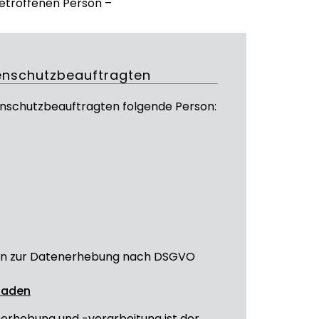
etroffenen Person –
enschutzbeauftragten
enschutzbeauftragten folgende Person:
ation zur Datenerhebung nach DSGVO
rladen
nerhebung und -verarbeitung ist der