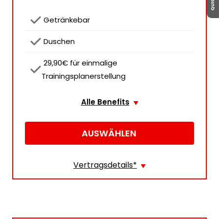
 Getränkebar
 Duschen
 29,90€ für einmalige 
Trainingsplanerstellung
Alle Benefits
AUSWÄHLEN
Vertragsdetails
*
Erstlaufzeit
23
Monate
Preis
29,90 €/ Monat
Vertragsbeginn
01.09.2026