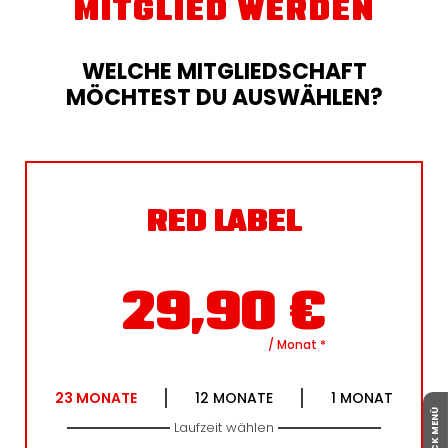
MITGLIED WERDEN
WELCHE MITGLIEDSCHAFT
MÖCHTEST DU AUSWÄHLEN?
RED LABEL
29,90
€
/ Monat
*
23
MONATE
12
MONATE
1
MONAT
QUICK MENÜ
Laufzeit wählen