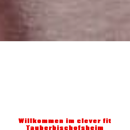
Willkommen im clever fit
Tauberbischofsheim