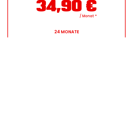
34,90
€
/ Monat
*
24
MONATE
FITNESS, WELLNESS UND MEHR ZUM BESTPREIS: MIT
UNSEREM SPAR-ABO SICHERST DU DIR ALLE
LEISTUNGEN ZUM GÜNSTIGSTEN
MITGLIEDSBEITRAG! JETZT GLEICH ANMELDEN!
 Gerätetraining
 Cardiotraining
 und vieles mehr!
Alle Benefits