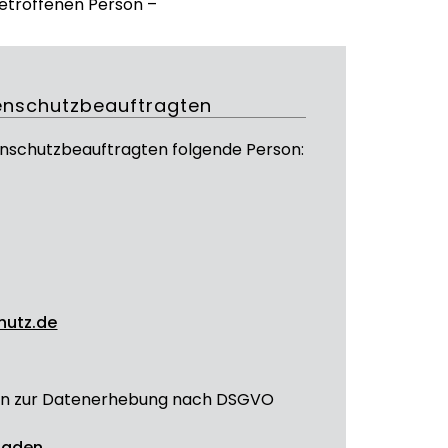
etroffenen Person –
enschutzbeauftragten
enschutzbeauftragten folgende Person:
hutz.de
ation zur Datenerhebung nach DSGVO
rladen