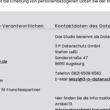
cht bei Erhebung von personenbezogenen Daten bei der b
-Verantwortlichen
Kontaktdaten des Dat
Das Studio benennt als Dat
3 P Datenschutz GmbH
Stefan Leißl
Sanderstraße 47
v.de
86161 Augsburg
Telefon: 0821 6508 8582
E-Mail:
leissl@3-p-datensc
er
r fit Franchisepartner
Hier finden Sie die Inform
Artikel 13.
Informationsblatt herunte