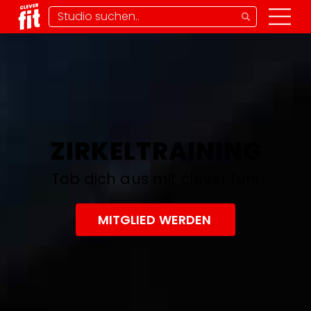
ZIRKELTRAINING
Tob dich aus mit clever fun!
MITGLIED WERDEN