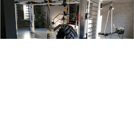
Wenn Du aktiv leben willst, bietet Dir Dein clever fit
die besten Voraussetzungen. Mach es Dir einfach
mit clever fit und trainiere Deinen ganzen Körper.
Gerne auch mit professionell erstelltem
Trainingsplan. Flexible Öffnungszeiten, modernste
Trainingsgeräte und ausgezeichnete Trainer
garantieren Deinen persönlichen Erfolg.