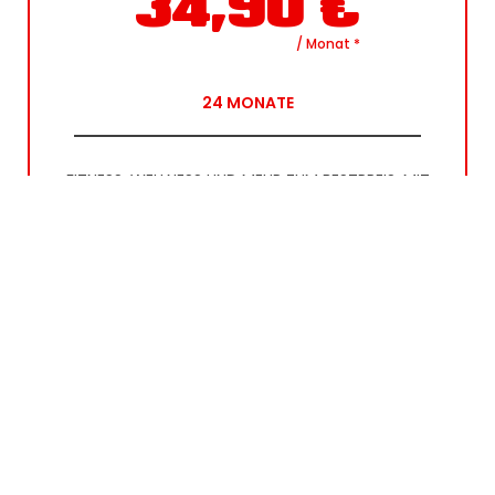
34,90
€
/ Monat
*
24
MONATE
FITNESS, WELLNESS UND MEHR ZUM BESTPREIS: MIT
UNSEREM SPAR-ABO SICHERST DU DIR ALLE
LEISTUNGEN ZUM GÜNSTIGSTEN
MITGLIEDSBEITRAG! JETZT GLEICH ANMELDEN!
 Gerätetraining
 Cardiotraining
 und vieles mehr!
Alle Benefits