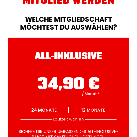
MITGLIED WERDEN
WELCHE MITGLIEDSCHAFT
MÖCHTEST DU AUSWÄHLEN?
ALL-INKLUSIVE
34,90
€
/ Monat
*
24
MONATE
12
MONATE
Laufzeit wählen
SICHERE DIR UNSER UMFASSENDES ALL-INCLUSIVE-