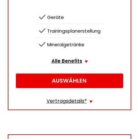
 Geräte
 Trainingsplanerstellung
 Mineralgetränke
Alle Benefits
AUSWÄHLEN
Vertragsdetails
*
Erstlaufzeit
23
Monate
Preis
39,90 €/ Monat
Vertragsbeginn
01.09.2026
Trainingsbeginn
07.08.2026