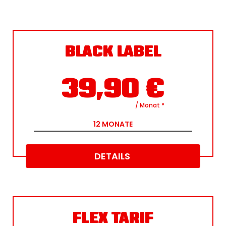
Preis
10,00 €/ Monat
39,90
€
Preisanpassung
39,90
€
nach 3 Monaten
49,90
€
ab Vertragsverlängerung
Vertragsbeginn
07.08.2026
BLACK LABEL
Der Vertrag ist erstmals zum Ende der Erstlaufzeit ordentlich
kündbar. Die Kündigungsfrist zum Ende der Erstlaufzeit und
während der Vertragsverlängerung beträgt 1 Monat.
Vertragsverlängerung
Unbefristete Laufzeit
39,90
€
ZUSÄTZLICHE KOSTEN
/ Monat
*
Servicepauschale
19,90
€
alle 6 Monate
Startpaket
12
MONATE
39,80
€
einmalig
DETAILS
FLEX TARIF