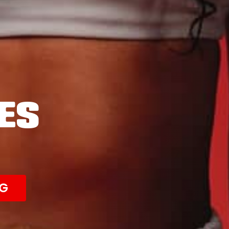
ES
NG