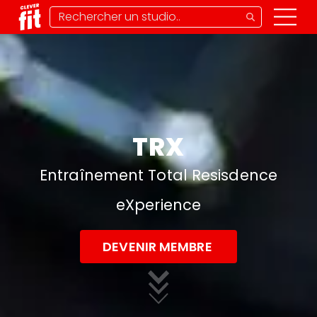
TRX
Entraînement Total Resisdence
eXperience
DEVENIR MEMBRE