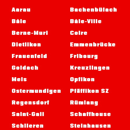
Aarau
Bachenbülach
Bâle
Bâle-Ville
Berne-Muri
Coire
Dietlikon
Emmenbrücke
Frauenfeld
Fribourg
Goldach
Kreuzlingen
Mels
Opfikon
Ostermundigen
Pfäffikon SZ
Regensdorf
Rümlang
Saint-Gall
Schaffhouse
Schlieren
Steinhausen