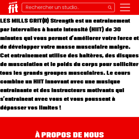
Force, perte de poids
Difficile
Tous
30 min
LES MILLS GRIT® Strength est un entraînement
par intervalles à haute intensité (HIIT) de 30
minutes qui vous permet d’améliorer votre force et
de développer votre masse musculaire maigre.
Cet entraînement utilise des haltères, des disques
de musculation et le poids du corps pour solliciter
tous les grands groupes musculaires. Le cours
combine un HIIT innovant avec une musique
entraînante et des instructeurs motivants qui
s’entraînent avec vous et vous poussent à
dépasser vos limites !
À PROPOS DE NOUS