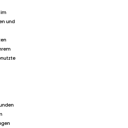
 im
sen und
ten
Ihrem
enutzte
Kunden
m
ungen