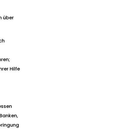
n über
ch
hren;
rer Hilfe
iessen
 Banken,
bringung