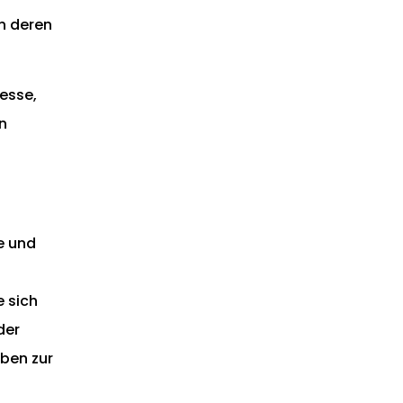
n deren
resse,
n
e und
 sich
der
ben zur