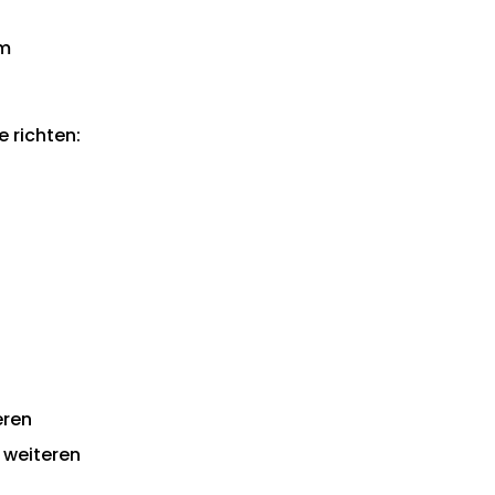
im
 richten:
eren
 weiteren