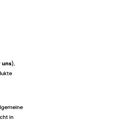
r
uns
),
dukte
llgemeine
cht in