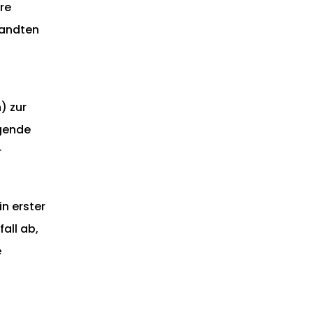
re
wandten
) zur
egende
r
n erster
all ab,
e