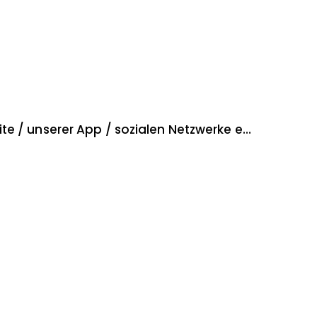
6. Was geschieht mit Ihren Daten, welche im Zusammenhang mit der Nutzung unserer Website / unserer App / sozialen Netzwerke erhoben oder bearbeitet werden?