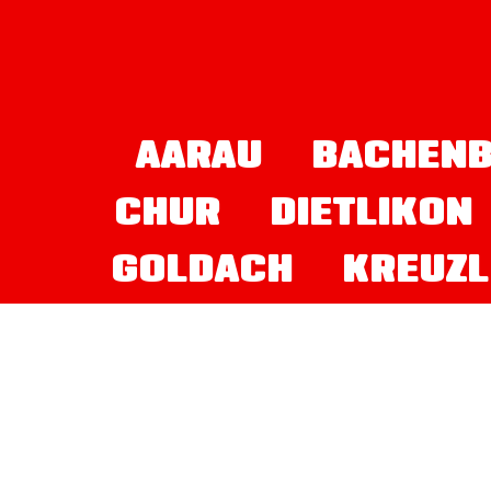
AARAU
BACHENB
CHUR
DIETLIKON
GOLDACH
KREUZL
PFÄFFIKON SZ
SCHLIEREN
S