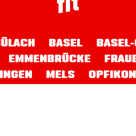
ÜLACH
BASEL
BASEL-
EMMENBRÜCKE
FRAU
INGEN
MELS
OPFIKO
REGENSDORF
RÜMLANG
T.GALLEN
STEINHAUSE
WINTERTHUR
ZUCHWIL